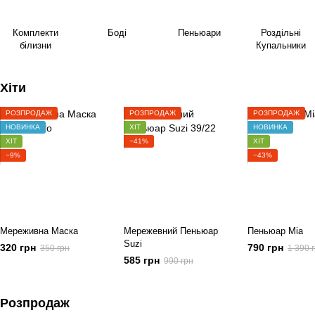
Комплекти
Боді
Пеньюари
Роздільні
білизни
Купальники
Хіти
РОЗПРОДАЖ
РОЗПРОДАЖ
РОЗПРОДАЖ
НОВИНКА
ХІТ
НОВИНКА
ХІТ
−41%
ХІТ
−9%
−43%
Мереживна Маска
Мережевний Пеньюар
Пеньюар Mia
Suzi
320 грн
790 грн
350 грн
1 390 
585 грн
990 грн
Розпродаж