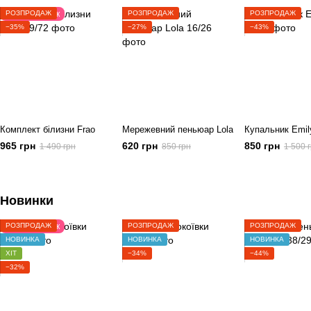
РОЗПРОДАЖ
Подарунок
РОЗПРОДАЖ
РОЗПРОДАЖ
−35%
−27%
−43%
Комплект білизни Frao
Мережевний пеньюар Lola
Купальник Emil
965 грн
620 грн
850 грн
1 490 грн
850 грн
1 500 
Новинки
РОЗПРОДАЖ
Подарунок
РОЗПРОДАЖ
РОЗПРОДАЖ
НОВИНКА
НОВИНКА
НОВИНКА
ХІТ
−34%
−44%
−32%