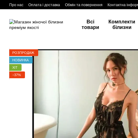
Перейти до основного контенту
Про нас
Оплата і доставка
Обмін та повернення
Контактна інфор
Всі
Комплекти
товари
білизни
РОЗПРОДАЖ
НОВИНКА
ХІТ
−37%