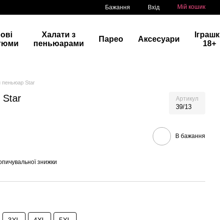
Мій кошик
Бажання
Вхід
рові
Халати з
Іграш
Парео
Аксесуари
тюми
пеньюарами
18+
 пеньюар Star
 Star
Артикул
39/13
В бажання
опичувальної знижки