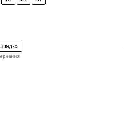
3XL
4XL
5XL
 швидко
ернення