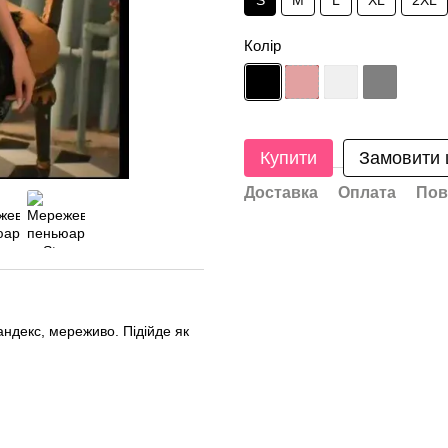
S
M
L
XL
2XL
Колір
Купити
Замовити
Доставка
Оплата
Пов
ндекс, мереживо. Підійде як