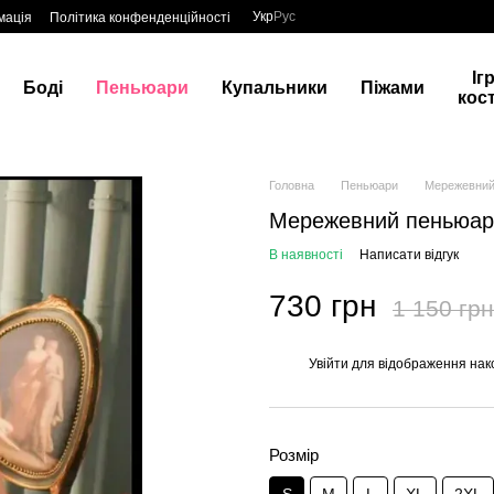
Укр
Рус
мація
Політика конфенденційності
Іг
Боді
Пеньюари
Купальники
Піжами
кос
Головна
Пеньюари
Мережевний
Мережевний пеньюар
В наявності
Написати відгук
730 грн
1 150 грн
Увійти
для відображення нак
%
Розмір