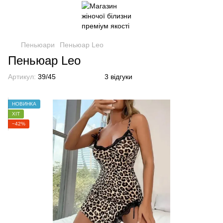
Пеньюари
Пеньюар Leo
Пеньюар Leo
Артикул:
39/45
3 відгуки
НОВИНКА
ХІТ
−42%