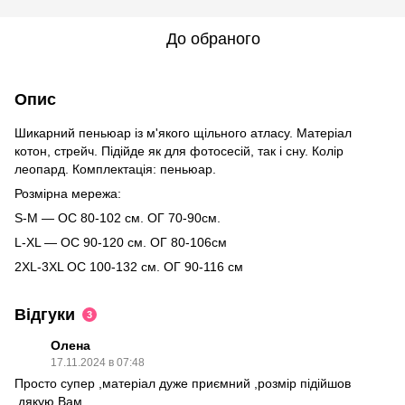
До обраного
Опис
Шикарний пеньюар із м'якого щільного атласу. Матеріал
котон, стрейч. Підійде як для фотосесій, так і сну. Колір
леопард. Комплектація: пеньюар.
Розмірна мережа:
S-М — ОС 80-102 см. ОГ 70-90см.
L-XL — ОС 90-120 см. ОГ 80-106см
2XL-3XL ОС 100-132 см. ОГ 90-116 см
Відгуки
3
Олена
17.11.2024 в 07:48
Просто супер ,матеріал дуже приємний ,розмір підійшов
,дякую Вам .