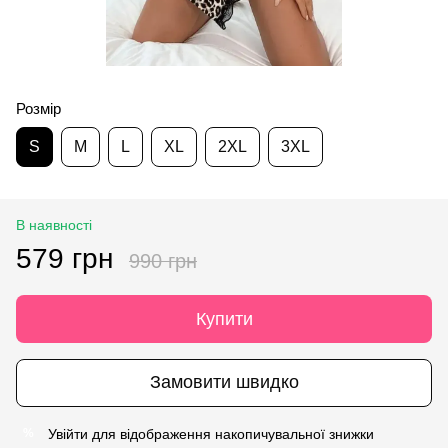
Розмір
S
M
L
XL
2XL
3XL
В наявності
579 грн
990 грн
Купити
Замовити швидко
Увійти
для відображення накопичувальної знижки
%