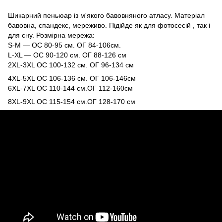
Шикарний пеньюар із м'якого бавовняного атласу. Матеріал
бавовна, спандекс, мереживо. Підійде як для фотосесій , так і
для сну. Розмірна мережа:
S-М — ОС 80-95 см. ОГ 84-106см.
L-XL — ОС 90-120 см. ОГ 88-126 см
2XL-3XL ОС 100-132 см. ОГ 96-134 см
4XL-5XL ОС 106-136 см. ОГ 106-146см
6XL-7XL ОС 110-144 см.ОГ 112-160см
8XL-9XL ОС 115-154 см.ОГ 128-170 см