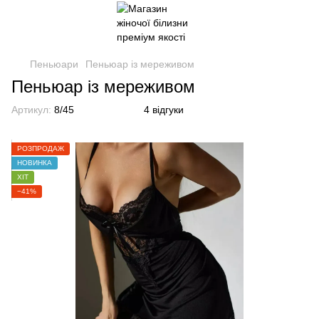
Пеньюари
Пеньюар із мереживом
Пеньюар із мереживом
Артикул:
8/45
4 відгуки
РОЗПРОДАЖ
НОВИНКА
ХІТ
−41%