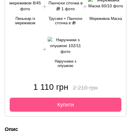
Пеньюар із
Трусики + Панчохи
Мереживна Маска
мереживом
сіточка в 🎁
Наручники з
опушкою
1 110 грн
2 210 грн
Купити
Опис