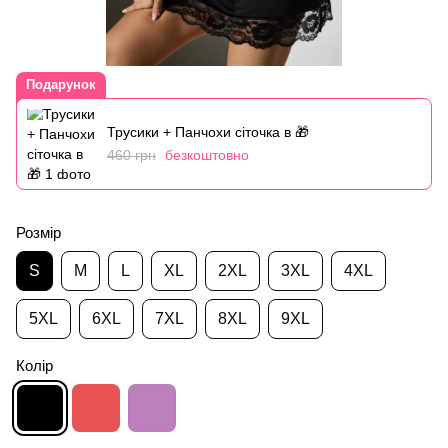
Подарунок
Трусики + Панчохи сіточка в 🎁
460 грн
безкоштовно
Розмір
S
M
L
XL
2XL
3XL
4XL
5XL
6XL
7XL
8XL
9XL
Колір