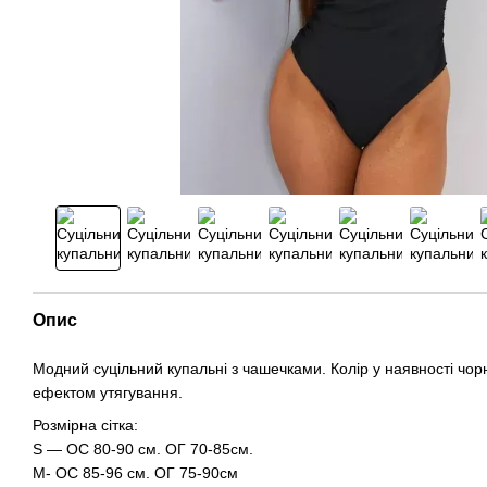
Опис
Модний суцільний купальні з чашечками. Колір у наявності чорн
ефектом утягування.
Розмірна сітка:
S — ОС 80-90 см. ОГ 70-85см.
M- ОС 85-96 см. ОГ 75-90см