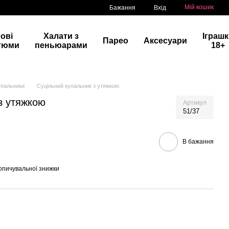
Мій кошик
Бажання
Вхід
рові
Халати з
Іграш
Парео
Аксесуари
тюми
пеньюарами
18+
упальники
Суцільний купальник з утяжкою
з утяжкою
Артикул
51/37
В бажання
опичувальної знижки