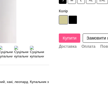
S
M
L
XL
2XL
Колір
Купити
Замовити
Доставка
Оплата
Пов
ий, хакі, леопард. Купальник з