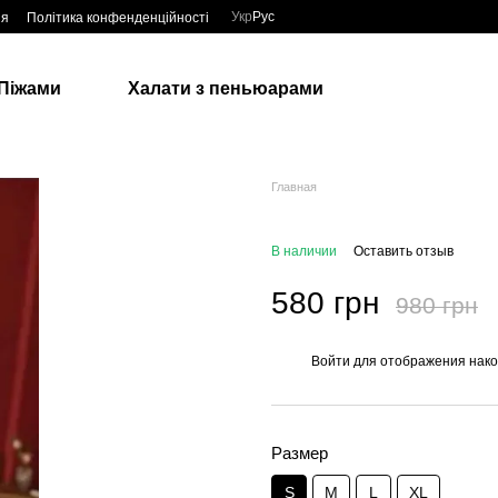
Укр
Рус
ия
Політика конфенденційності
Піжами
Халати з пеньюарами
Главная
В наличии
Оставить отзыв
580 грн
980 грн
Войти
для отображения нако
%
Размер
S
M
L
XL