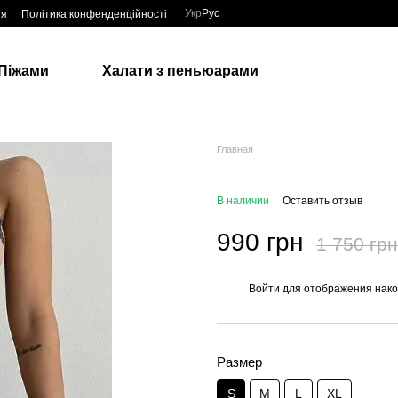
Укр
Рус
ия
Політика конфенденційності
Піжами
Халати з пеньюарами
Главная
В наличии
Оставить отзыв
990 грн
1 750 грн
Войти
для отображения нако
%
Размер
S
M
L
XL