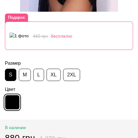
Подарок
460 грн
бесплатно
Размер
S
M
L
XL
2XL
Цвет
В наличии
880 грн