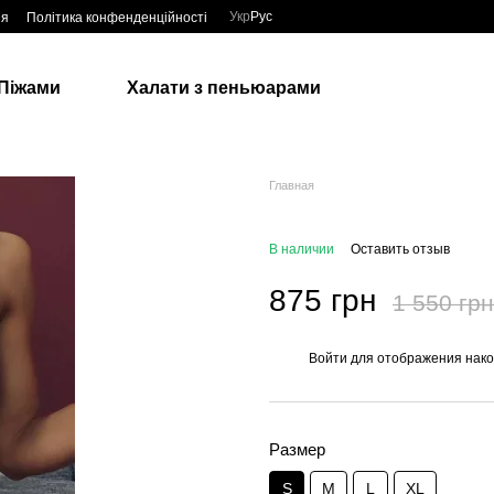
Укр
Рус
ия
Політика конфенденційності
Піжами
Халати з пеньюарами
Главная
В наличии
Оставить отзыв
875 грн
1 550 грн
Войти
для отображения нако
%
Размер
S
M
L
XL