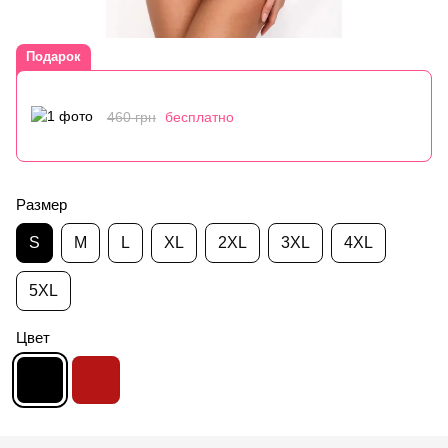
Подарок
460 грн
бесплатно
Размер
S
M
L
XL
2XL
3XL
4XL
5XL
Цвет