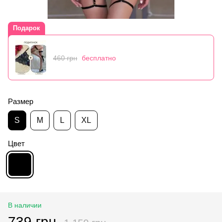
Подарок
460 грн
бесплатно
Размер
S
M
L
XL
Цвет
В наличии
739 грн