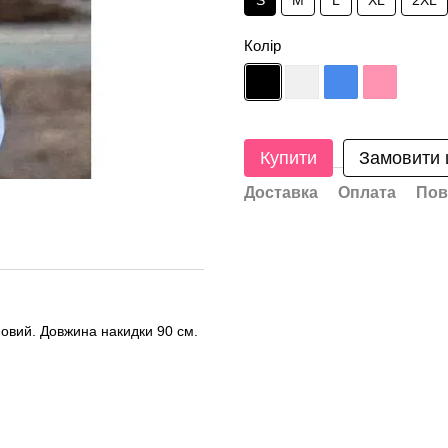
S
M
L
XL
2XL
Колір
Купити
Замовити
Доставка
Оплата
Пов
новий. Довжина накидки 90 см.