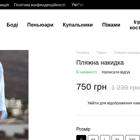
Укр
Рус
мація
Політика конфенденційності
Іг
Боді
Пеньюари
Купальники
Піжами
кос
Головна
Парео
Пляжна накидка
Пляжна накидка
В наявності
Написати відгук
750 грн
1 239 грн
Увійти
для відображення нак
%
Розмір