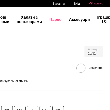
Мій кошик
Бажання
Вхід
рові
Халати з
Іграш
Парео
Аксесуари
тюми
пеньюарами
18+
Артикул
13/31
В бажання
опичувальної знижки