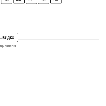
3XL
4XL
5XL
6XL
7XL
 швидко
ернення