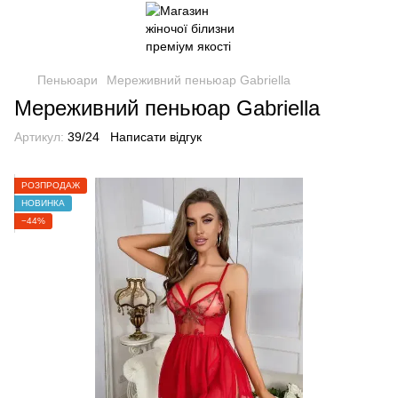
Пеньюари
Мереживний пеньюар Gabriella
Мереживний пеньюар Gabriella
Артикул:
39/24
Написати відгук
РОЗПРОДАЖ
НОВИНКА
−44%