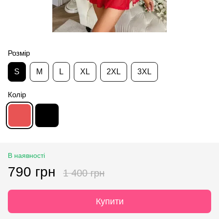
Розмір
S
M
L
XL
2XL
3XL
Колір
В наявності
790 грн
1 400 грн
Купити