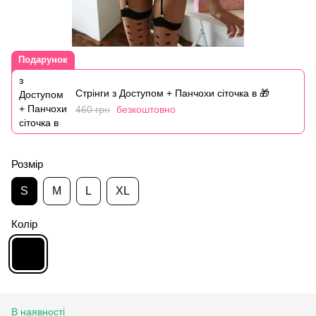
Подарунок
Стрінги з Доступом + Панчохи сіточка в 🎁
460 грн
безкоштовно
Розмір
S
M
L
XL
Колір
В наявності