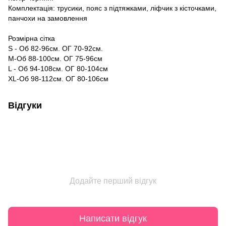
Комплектація: трусики, пояс з підтяжками, ліфчик з кісточками,
панчохи на замовлення
Розмірна сітка
S - Об 82-96см. ОГ 70-92см.
M-Об 88-100см. ОГ 75-96см
L - Об 94-108см. ОГ 80-104см
XL-Об 98-112см. ОГ 80-106см
Відгуки
Додайте перший відгук
Написати відгук