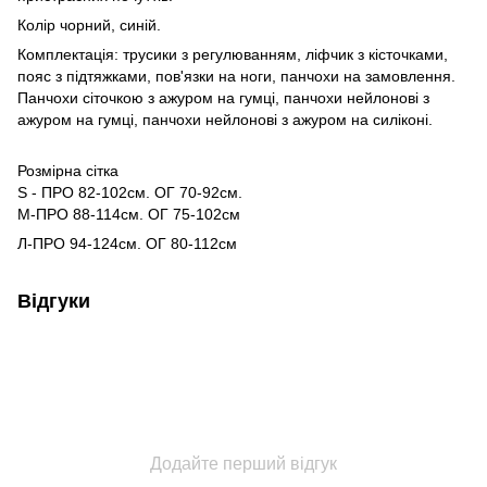
Колір чорний, синій.
Комплектація: трусики з регулюванням, ліфчик з кісточками,
пояс з підтяжками, пов'язки на ноги, панчохи на замовлення.
Панчохи сіточкою з ажуром на гумці, панчохи нейлонові з
ажуром на гумці, панчохи нейлонові з ажуром на силіконі.
Розмірна сітка
S - ПРО 82-102см. ОГ 70-92см.
M-ПРО 88-114см. ОГ 75-102см
Л-ПРО 94-124см. ОГ 80-112см
Відгуки
Додайте перший відгук