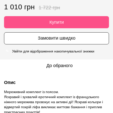
1 010 грн
1 722 грн
Купити
Замовити швидко
Увійти
для відображення накопичувальної знижки
%
До обраного
Опис
Мереживний комплект із поясом.
Яскравий і зухвалий еротичний комплект із французького
ніжного мережива провокує на активні дії! Яскраві кольори і
відвертий покрій ліфа викликає миттєве бажання і приплив
пристрасних почуттів!