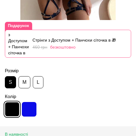
Подарунок
Стрінги з Доступом + Панчохи сіточка в 🎁
460 грн
безкоштовно
Розмір
S
M
L
Колір
В наявності