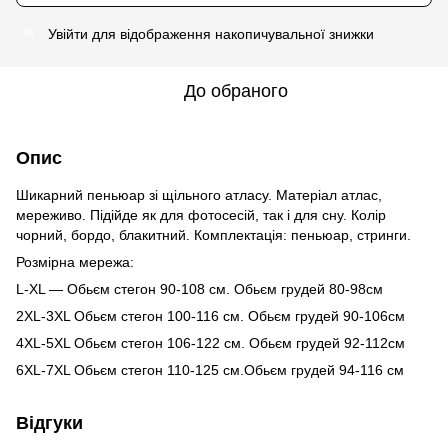
Увійти
для відображення накопичувальної знижки
%
До обраного
Опис
Шикарний пеньюар зі щільного атласу. Матеріал атлас,
мереживо. Підійде як для фотосесій, так і для сну. Колір
чорний, бордо, блакитний. Комплектація: пеньюар, стринги.
Розмірна мережа:
L-XL — Обьєм стегон 90-108 см. Обьєм грудей 80-98см
2XL-3XL Обьєм стегон 100-116 см. Обьєм грудей 90-106см
4XL-5XL Обьєм стегон 106-122 см. Обьєм грудей 92-112см
6XL-7XL Обьєм стегон 110-125 см.Обьєм грудей 94-116 см
Відгуки