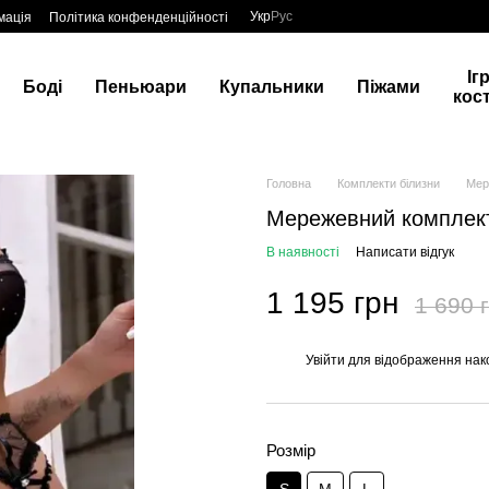
Укр
Рус
мація
Політика конфенденційності
Іг
Боді
Пеньюари
Купальники
Піжами
кос
Головна
Комплекти білизни
Мер
Мережевний комплект
В наявності
Написати відгук
1 195 грн
1 690 
Увійти
для відображення нак
%
Розмір