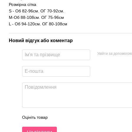
Розмірна сітка
S - Об 82-96см. ОГ 70-92см.
M-Об 88-108см. ОГ 75-96см
L - Об 94-120см. ОГ 80-108см
Новий відгук або коментар
Увійти за допомогою
Оцініть товар