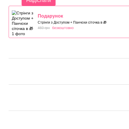
Надіслати
Подарунок
Стрінги з Доступом + Панчохи сіточка в 🎁
460 грн
безкоштовно