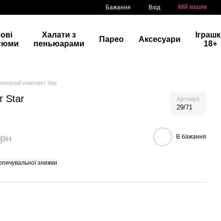
Мій кошик
Бажання
Вхід
рові
Халати з
Іграш
Парео
Аксесуари
тюми
пеньюарами
18+
ежевний комплект Star
 Star
Артикул
29/71
грн
В бажання
опичувальної знижки