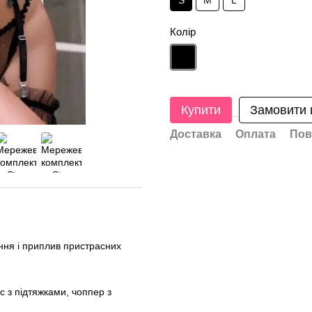
S
M
L
Колір
Купити
Замовити
Доставка
Оплата
Пов
ання і приплив пристрасних
с з підтяжками, чоппер з