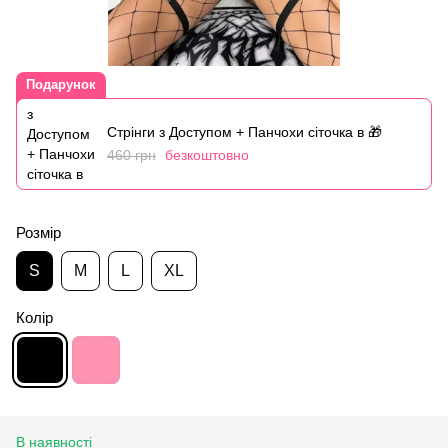
Подарунок
Стрінги з Доступом + Панчохи сіточка в 🎁
460 грн
безкоштовно
Розмір
S
M
L
XL
Колір
В наявності