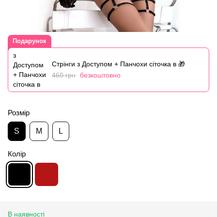
Подарунок
Стрінги з Доступом + Панчохи сіточка в 🎁
460 грн
безкоштовно
Розмір
S
M
L
Колір
В наявності