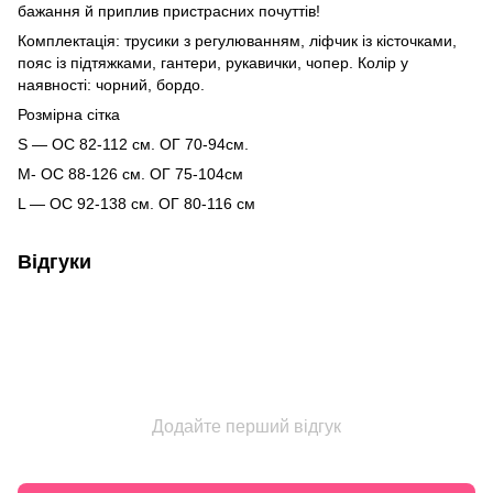
бажання й приплив пристрасних почуттів!
Комплектація: трусики з регулюванням, ліфчик із кісточками,
пояс із підтяжками, гантери, рукавички, чопер. Колір у
наявності: чорний, бордо.
Розмірна сітка
S — ОС 82-112 см. ОГ 70-94см.
M- ОС 88-126 см. ОГ 75-104см
L — ОС 92-138 см. ОГ 80-116 см
Відгуки
Додайте перший відгук