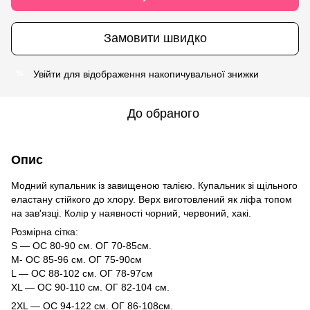
Замовити швидко
Увійти
для відображення накопичувальної знижки
%
До обраного
Опис
Модний купальник із завищеною талією. Купальник зі щільного
еластану стійкого до хлору. Верх виготовлений як ліфа топом
на зав'язці. Колір у наявності чорний, червоний, хакі.
Розмірна сітка:
S — ОС 80-90 см. ОГ 70-85см.
M- ОС 85-96 см. ОГ 75-90см
L — ОС 88-102 см. ОГ 78-97см
XL — ОС 90-110 см. ОГ 82-104 см.
2XL — ОС 94-122 см. ОГ 86-108см.