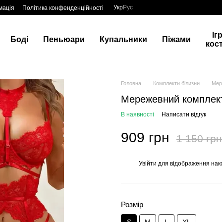
Укр
Рус
мація
Політика конфенденційності
Іг
Боді
Пеньюари
Купальники
Піжами
кос
Головна
Комплекти білизни
Мер
Мережевний комплек
В наявності
Написати відгук
909 грн
1 150 грн
Увійти
для відображення нак
%
Розмір