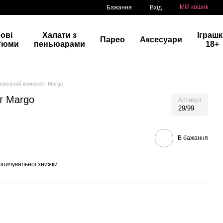
Мій кошик
Бажання
Вхід
рові
Халати з
Іграш
Парео
Аксесуари
тюми
пеньюарами
18+
ежевний комплект Margo
т Margo
Артикул
29/99
В бажання
опичувальної знижки