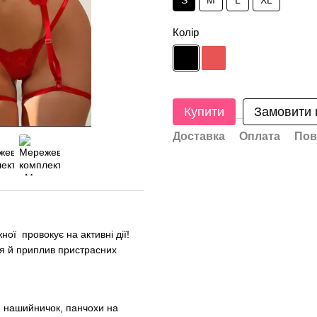
S
M
L
XL
Колір
Купити
Замовити
Доставка
Оплата
Пов
ної провокує на активні дії!
ня й приплив пристрасних
и, нашийничок, панчохи на