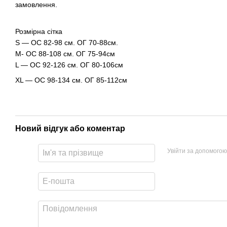
замовлення.
Розмірна сітка
S — ОС 82-98 см. ОГ 70-88см.
M- ОС 88-108 см. ОГ 75-94см
L — ОС 92-126 см. ОГ 80-106см
ХL — ОС 98-134 см. ОГ 85-112см
Новий відгук або коментар
Увійти за допомогою