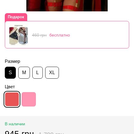
Подарок
460 грн
бесплатно
Размер
S
M
L
XL
Цвет
В наличии
945 грн